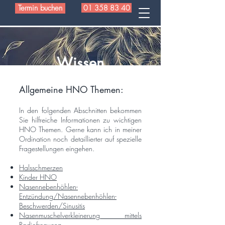
Termin buchen
01 358 83 40
Wissen
Allgemeine HNO Themen:
In den folgenden Abschnitten bekommen
Sie hilfreiche Informationen zu wichtigen
HNO Themen. Gerne kann ich in meiner
Ordination noch detaillierter auf spezielle
Fragestellungen eingehen.
Halsschm
erzen
Kinder HNO
Nasennebenhöhlen-
E
ntzündung/Nasennebenhöhlen-
Beschwerden
/Sinusitis
Nasenmuschelverkleinerung mittels
Radiofrequenz