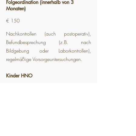
Folgeordination (innerhalb von 3
Monaten)
€ 150
Nachkontrollen (auch postoperativ),
Befundbesprechung (z.B. nach
Bildgebung oder Laborkontrollen),
regelmäßige Vorsorgeuntersuchungen.
Kinder HNO
€ 180
Mutter-Kind-Pass Untersuchung,
Hörscreening (inkl. Neugeborenen
Screening; OAEs), Inspektion von Mund,
Rachen, Nasenhöhle und Ohren inkl.
Evaluierung von operativen Eingriffen